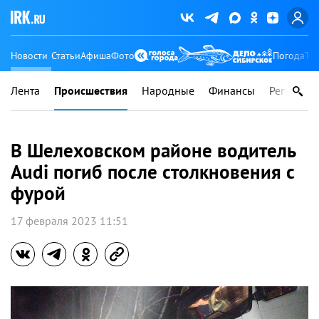
Новости
Статьи
Афиша
Фото
Погода
Ту
Лента
Происшествия
Народные
Финансы
Регионы
В Шелеховском районе водитель
Audi погиб после столкновения с
фурой
17 февраля 2023 11:51