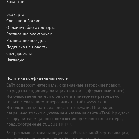
Вакансии
Экокарта
Сделано в России
Онлайн-табло аэропорта
Расписание электричек
Расписание поездов
Подписка на новости
Спецпроекты
Наглядно
Политика конфиденциальности
Сайт содержит материалы, охраняемые авторским правом,
и средства индивидуализации (логотипы, фирменные знаки).
Использование материалов сайта в интернете разрешено
только с указанием гиперссылки на сайт www.irk.ru.
Использование материалов сайта в печати, ТВ и радио
разрешено только с указанием названия сайта «Твой Иркутск».
К нарушителям данного положения применяются все меры,
предусмотренные ст. 1301 ГК РФ.
Все рекламные товары подлежат обязательной сертификации,
все услуги - лицензированию. Редакция не несет