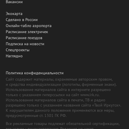
Вакансии
Экокарта
Сделано в России
Онлайн-табло аэропорта
Расписание электричек
Расписание поездов
Подписка на новости
Спецпроекты
Наглядно
Политика конфиденциальности
Сайт содержит материалы, охраняемые авторским правом,
и средства индивидуализации (логотипы, фирменные знаки).
Использование материалов сайта в интернете разрешено
только с указанием гиперссылки на сайт www.irk.ru.
Использование материалов сайта в печати, ТВ и радио
разрешено только с указанием названия сайта «Твой Иркутск».
К нарушителям данного положения применяются все меры,
предусмотренные ст. 1301 ГК РФ.
Все рекламные товары подлежат обязательной сертификации,
все услуги - лицензированию. Редакция не несет