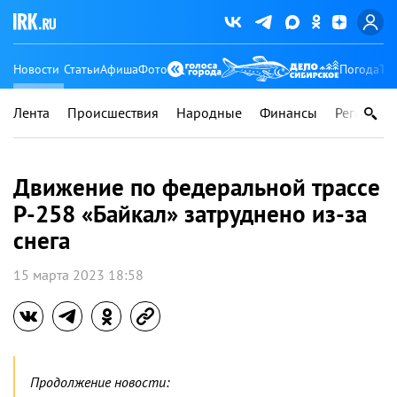
Новости
Статьи
Афиша
Фото
Погода
Ту
Лента
Происшествия
Народные
Финансы
Регионы
Движение по федеральной трассе
Р-258 «Байкал» затруднено из-за
снега
15 марта 2023 18:58
Продолжение новости: