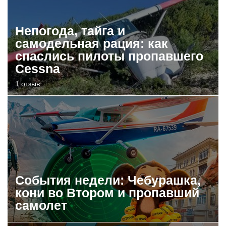
Непогода, тайга и
самодельная рация: как
спаслись пилоты пропавшего
Cessna
1 отзыв
События недели: Чебурашка,
кони во Втором и пропавший
самолет