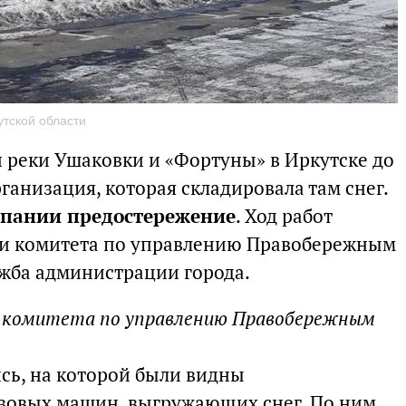
утской области
и реки Ушаковки и «Фортуны» в Иркутске до
рганизация, которая складировала там снег.
пании предостережение
. Ход работ
и комитета по управлению Правобережным
ужба администрации города.
ль комитета по управлению Правобережным
ись, на которой были видны
узовых машин, выгружающих снег. По ним