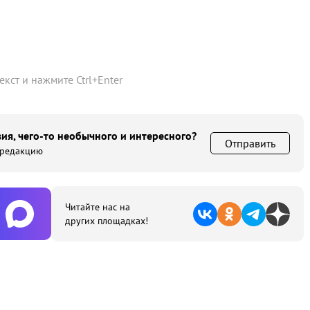
текст и нажмите
Ctrl
+
Enter
ия, чего-то необычного и интересного?
Отправить
 редакцию
Читайте нас на
других площадках!