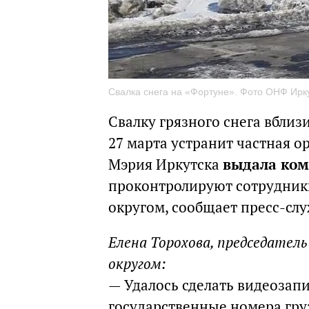
Свалка снега на «Фортуне». Фото ОНФ Ирк
Свалку грязного снега вблиз
27 марта устранит частная о
Мэрия Иркутска
выдала ком
проконтролируют сотрудник
округом, сообщает пресс-сл
Елена Торохова, председате
округом:
— Удалось сделать видеозап
государственные номера гр