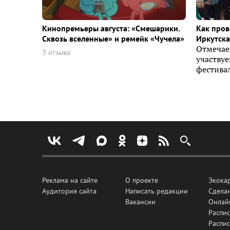
Кинопремьеры августа: «Смешарики.
Как пров
Сквозь вселенные» и ремейк «Чучела»
Иркутска 
Отмечае
3 отзыва
участву
фестивал
Реклама на сайте
О проекте
Экока
Аудитория сайта
Написать редакции
Сделан
Вакансии
Онлай
Распис
Распи