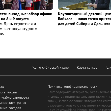
ести выходные: обзор афиши
Круглогодичный детский цен
на 8 и 9 августа
Байкале – новая точка притя
м День строителя и
для детей Сибири и Дальнего
ем в этнокультурном
е.
Гид по сибирской кухне
Карта катков
Гол
Политика конфиденциальности
рта
Сайт содержит материалы, охраняемые 
о в России
и средства индивидуализации (логотип
н-табло аэропорта
знаки). Использование материалов сайт
ание электричек
разрешено только с указанием гиперсс
сание поездов
на сайт www.irk.ru. Использование мате