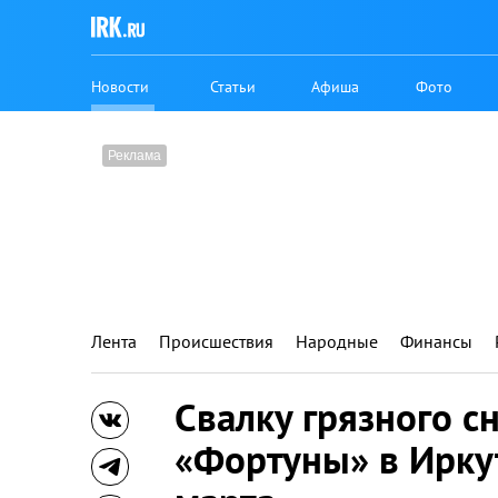
Новости
Статьи
Афиша
Фото
Лента
Происшествия
Народные
Финансы
Свалку грязного с
«Фортуны» в Иркут