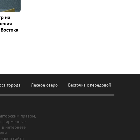
тр на
жения
 Востока
оса города
Лесное озеро
Весточка с передовой
авторским правом,
ы, фирменные
а в интернете
ылки
риалов сайта