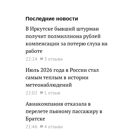
Последние новости
В Иркутске бывший штурман
получит полмиллиона рублей
компенсации за потерю слуха на
работе
22:24
3 отзыва
Июль 2026 года в России стал
самым теплым в истории
метеонаблюдений
22:02
1 отзыв
Авиакомпания отказала в
перелете пьяному пассажиру в
Братске
21:46
4 отзыва