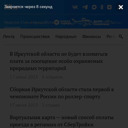
Закроется через
8
секунд
Новости
Статьи
Афиша
Фото
Погода
Ту
Лента
Происшествия
Народные
Финансы
Регионы
В Иркутской области не будет взиматься
плата за посещение особо охраняемых
природных территорий
17 июня 2023
8 отзывов
Сборная Иркутской области стала первой в
чемпионате России по роллер-спорту
17 июня 2023
2 отзыва
Виртуальная карта — новый способ оплаты
проезда в регионах от СберТройки