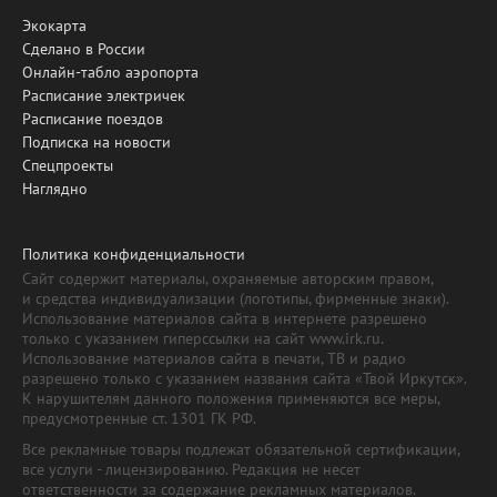
Экокарта
Сделано в России
Онлайн-табло аэропорта
Расписание электричек
Расписание поездов
Подписка на новости
Спецпроекты
Наглядно
Политика конфиденциальности
Сайт содержит материалы, охраняемые авторским правом,
и средства индивидуализации (логотипы, фирменные знаки).
Использование материалов сайта в интернете разрешено
только с указанием гиперссылки на сайт www.irk.ru.
Использование материалов сайта в печати, ТВ и радио
разрешено только с указанием названия сайта «Твой Иркутск».
К нарушителям данного положения применяются все меры,
предусмотренные ст. 1301 ГК РФ.
Все рекламные товары подлежат обязательной сертификации,
все услуги - лицензированию. Редакция не несет
ответственности за содержание рекламных материалов.