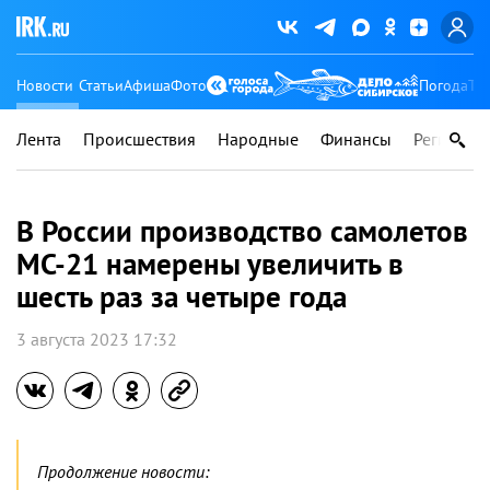
Новости
Статьи
Афиша
Фото
Погода
Ту
Лента
Происшествия
Народные
Финансы
Регионы
В России производство самолетов
МС-21 намерены увеличить в
шесть раз за четыре года
3 августа 2023 17:32
Продолжение новости: