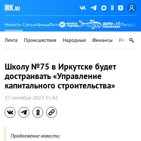
Новости
Статьи
Афиша
Фото
Погода
Ту
Лента
Происшествия
Народные
Финансы
Регионы
Школу №75 в Иркутске будет
достраивать «Управление
капитального строительства»
27 сентября 2023 11:42
Продолжение новости: