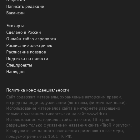
Написать редакции
Вакансии
Экокарта
Сделано в России
Онлайн-табло аэропорта
Расписание электричек
Расписание поездов
Подписка на новости
Спецпроекты
Наглядно
Политика конфиденциальности
Сайт содержит материалы, охраняемые авторским правом,
и средства индивидуализации (логотипы, фирменные знаки).
Использование материалов сайта в интернете разрешено
только с указанием гиперссылки на сайт www.irk.ru.
Использование материалов сайта в печати, ТВ и радио
разрешено только с указанием названия сайта «Твой Иркутск».
К нарушителям данного положения применяются все меры,
предусмотренные ст. 1301 ГК РФ.