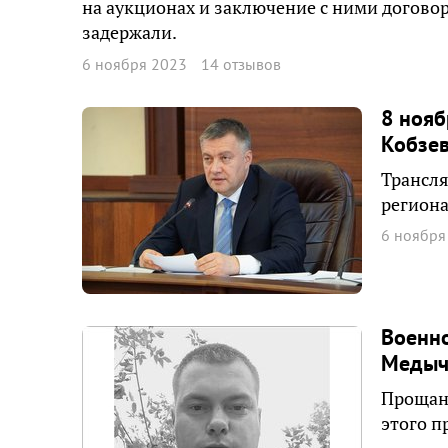
на аукционах и заключение с ними догово
задержали.
6 ноября 2023
14 отзывов
8 нояб
Кобзев
Трансля
региона
6 ноября
Военн
Медыче
Прощани
этого п