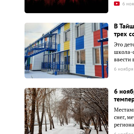
6 но
В Тайш
трех с
Это дет
школа-с
ввести 
6 ноября
6 нояб
темпер
Местам
снег, м
региона
6 ноября