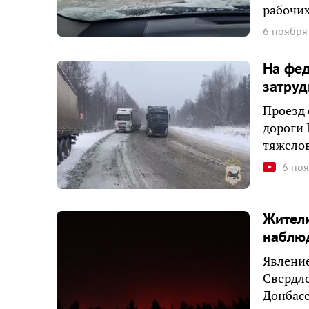
рабочих
6 ноября
На фед
затруд
Проезд 
дороги 
тяжелов
6 но
Жители
наблюд
Явление
Свердло
Донбасс