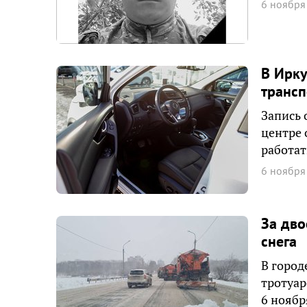
6 ноября
В Ирку
транс
Запись 
центре 
работат
6 ноября
За дво
снега
В город
тротуар
6 ноябр