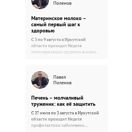
Поленов
Материнское молоко –
самый первый шаг к
здоровью
С 3 по 9 августа в Иркутской
области проходит Неделя
популяризации грудного вскарм...
Павел
Поленов
Печень – молчаливый
труженик: как её защитить
С 27 июля по 2 августа в Иркутской
области проходит Неделя
профилактики заболевани...