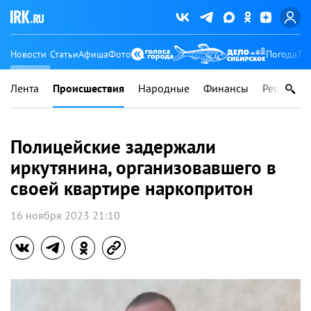
Новости
Статьи
Афиша
Фото
Погода
Ту
Лента
Происшествия
Народные
Финансы
Регионы
Полицейские задержали
иркутянина, организовавшего в
своей квартире наркопритон
16 ноября 2023 21:10