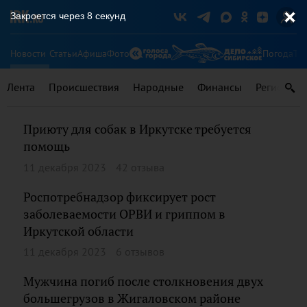
Закроется через
8
секунд
Новости
Статьи
Афиша
Фото
Погода
Ту
Лента
Происшествия
Народные
Финансы
Регионы
Приюту для собак в Иркутске требуется
помощь
11 декабря 2023
42 отзыва
Роспотребнадзор фиксирует рост
заболеваемости ОРВИ и гриппом в
Иркутской области
11 декабря 2023
6 отзывов
Мужчина погиб после столкновения двух
большегрузов в Жигаловском районе