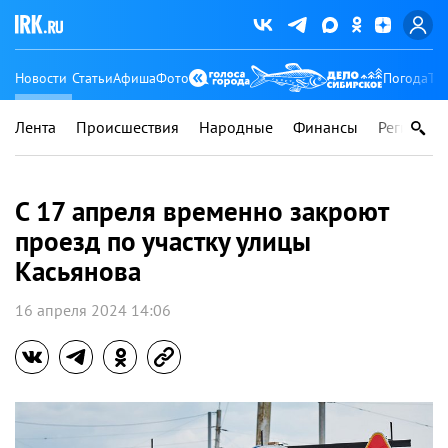
Новости
Статьи
Афиша
Фото
Погода
Ту
Лента
Происшествия
Народные
Финансы
Регионы
C 17 апреля временно закроют
проезд по участку улицы
Касьянова
16 апреля 2024 14:06