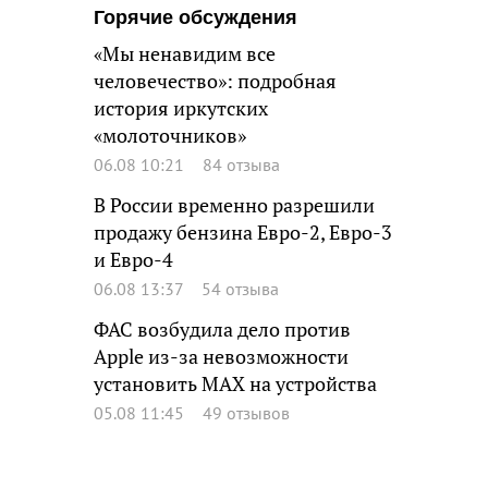
Горячие обсуждения
«Мы ненавидим все
человечество»: подробная
история иркутских
«молоточников»
06.08 10:21
84 отзыва
В России временно разрешили
продажу бензина Евро-2, Евро-3
и Евро-4
06.08 13:37
54 отзыва
ФАС возбудила дело против
Apple из-за невозможности
установить MAX на устройства
05.08 11:45
49 отзывов