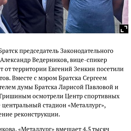
Братск председатель Законодательного
 Александр Ведерников, вице-спикер
ат от территории Евгений Зенкин посетили
ов. Вместе с мэром Братска Сергеем
телем думы Братска Ларисой Павловой и
 Гришиным осмотрели Центр спортивных
е центральный стадион «Металлург»,
ение реконструкции.
кова, «Металлург» вмещает 4,5 тысяч