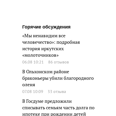
Горячие обсуждения
«Мы ненавидим все
человечество»: подробная
история иркутских
«молоточников»
06.08 10:21
86 отзывов
В Ольхонском районе
браконьеры убили благородного
оленя
07.08 10:09
33 отзыва
В Госдуме предложили
списывать семьям часть долга по
ипотеке при рождении детей