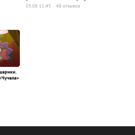
05.08 11:45
48 отзывов
шарики.
«Чучела»