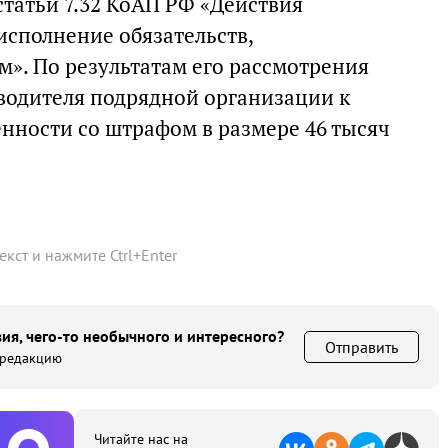
статьи 7.32 КоАП РФ «Действия
исполнение обязательств,
». По результатам его рассмотрения
водителя подрядной организации к
нности со штрафом в размере 46 тысяч
текст и нажмите
Ctrl
+
Enter
ия, чего-то необычного и интересного?
Отправить
 редакцию
Читайте нас на