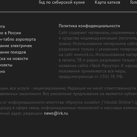
Гид по сибирской кухне
Карта катков
Гол
Политика конфиденциальности
рта
Сайт содержит материалы, охраняемые 
о в России
и средства индивидуализации (логотип
н-табло аэропорта
знаки). Использование материалов сайт
ание электричек
разрешено только с указанием гиперсс
сание поездов
на сайт www.irk.ru. Использование мате
ска на новости
в печати, ТВ и радио разрешено только 
роекты
названия сайта «Твой Иркутск». К нару
положения применяются все меры,
дно
предусмотренные ст. 1301 ГК РФ.
ии, все услуги - лицензированию. Редакция не несет ответственност
тавленных заказчиком. Все рекламные предложения не являются публи
лы от информационного агентства «Иркутск онлайн» ("Irkutsk Online
надзору в сфере связи, информационных технологий и массовых комму
онный адрес редакции:
news@irk.ru
.