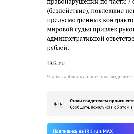
правонарушении по части 7 
(бездействие), повлекшие не
предусмотренных контрактом
мировой судья привлек руко
административной ответстве
рублей.
IRK.ru
Чтобы сообщить об опечатке, выделите 
Стали свидетелем происшеств
Сообщите, пожалуйста, об этом в
Подпишиcь на IRK.ru в MAX