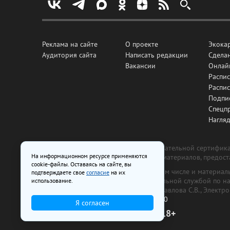
Реклама на сайте
О проекте
Экока
Аудитория сайта
Написать редакции
Сделан
Вакансии
Онлай
Распис
Распи
Подпи
Спецп
Нагля
Все рекламные товары подлежат обязательной сертификац
На информационном ресурсе применяются
изготовлена и размещена на основе материалов, предос
cookie-файлы. Оставаясь на сайте, вы
На сайте www.irk.ru размещаются в том числе и материа
подтверждаете свое
согласие
на их
от 29 октября 2018 г., выдан Федеральной службой по 
использование.
ООО «Ирк.ру». Главный редактор — Павлова С.В., Электр
Телефон редакции:
+7 (3952) 48-88-50
Я согласен
18+
© 2003–2026 IRK.ru Твой Иркутск