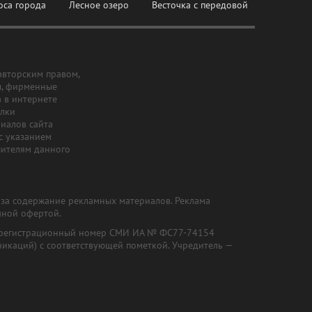
оса города
Лесное озеро
Весточка с передовой
авторским правом,
ы, фирменные
а в интернете
ылки
риалов сайта
с указанием
шителям данного
и за содержание рекламных материалов. Реклама
чной офертой.
") (регистрационный номер СМИ ИА № ФС77-74154
никаций) с соответствующей пометкой. Учредитель —