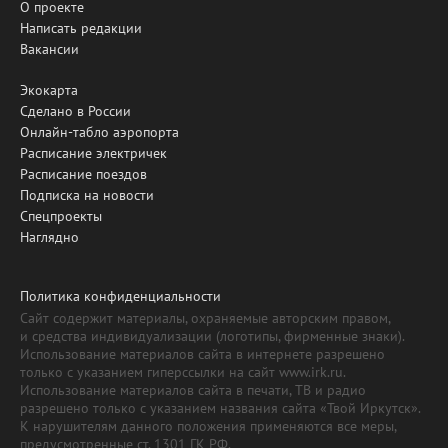
О проекте
Написать редакции
Вакансии
Экокарта
Сделано в России
Онлайн-табло аэропорта
Расписание электричек
Расписание поездов
Подписка на новости
Спецпроекты
Наглядно
Политика конфиденциальности
Сайт содержит материалы, охраняемые авторским правом,
и средства индивидуализации (логотипы, фирменные знаки).
Использование материалов сайта в интернете разрешено
только с указанием гиперссылки на сайт www.irk.ru.
Использование материалов сайта в печати, ТВ и радио
разрешено только с указанием названия сайта «Твой Иркутск».
К нарушителям данного положения применяются все меры,
предусмотренные ст. 1301 ГК РФ.