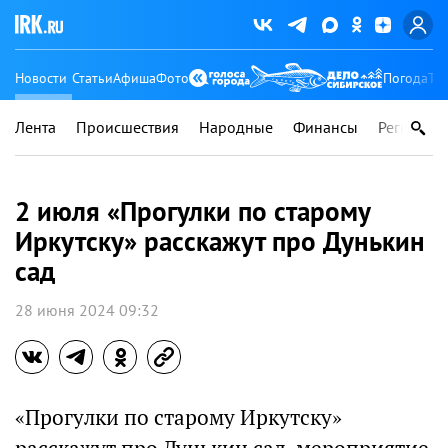
Новости
Статьи
Афиша
Фото
Погода
Ту
Лента
Происшествия
Народные
Финансы
Регионы
2 июля «Прогулки по старому
Иркутску» расскажут про Дунькин
сад
28 июня 2024 09:32
«Прогулки по старому Иркутску»