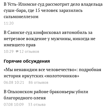
В Усть-Илимске суд рассмотрит дело владельца
суши-бара, где 15 человек заразились
сальмонеллезом
11:20
В Саянске суд конфисковал автомобиль за
нетрезвое вождение у мужчины, никогда не
имевшего прав
10:29
12 отзывов
Горячие обсуждения
«Мы ненавидим все человечество»: подробная
история иркутских «молоточников»
06.08 10:21
86 отзывов
В Ольхонском районе браконьеры убили
благородного оленя
07.08 10:09
33 отзыва