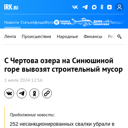
Новости
Статьи
Афиша
Фото
Погода
Ту
Лента
Происшествия
Народные
Финансы
Регионы
С Чертова озера на Синюшиной
горе вывозят строительный мусор
1 июля 2024 12:56
Продолжение новости:
252 несанкционированных свалки убрали в