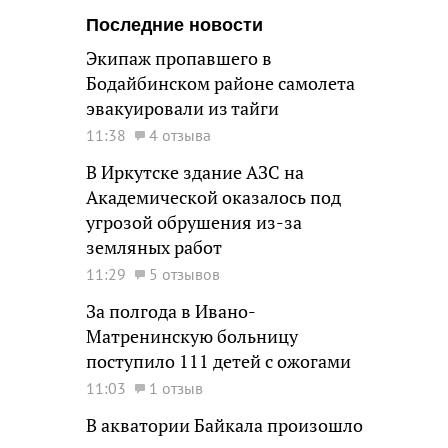
Последние новости
Экипаж пропавшего в
Бодайбинском районе самолета
эвакуировали из тайги
11:38
4 отзыва
В Иркутске здание АЗС на
Академической оказалось под
угрозой обрушения из-за
земляных работ
11:29
5 отзывов
За полгода в Ивано-
Матренинскую больницу
поступило 111 детей с ожогами
11:03
1 отзыв
В акватории Байкала произошло