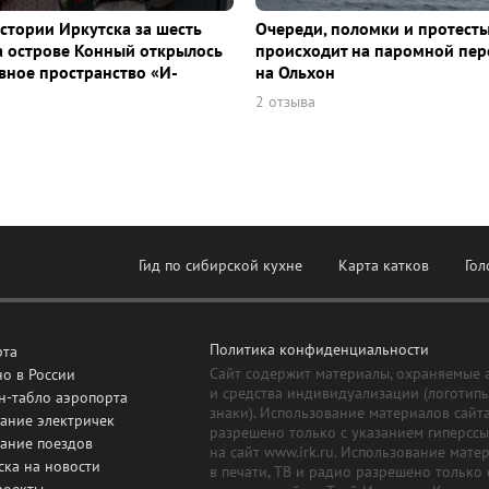
истории Иркутска за шесть
Очереди, поломки и протесты
а острове Конный открылось
происходит на паромной пер
ное пространство «И-
на Ольхон
2 отзыва
Гид по сибирской кухне
Карта катков
Гол
Политика конфиденциальности
рта
Сайт содержит материалы, охраняемые 
о в России
и средства индивидуализации (логотип
н-табло аэропорта
знаки). Использование материалов сайт
ание электричек
разрешено только с указанием гиперсс
сание поездов
на сайт www.irk.ru. Использование мате
ска на новости
в печати, ТВ и радио разрешено только 