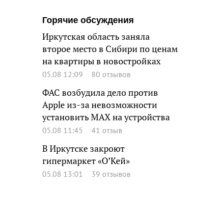
Горячие обсуждения
Иркутская область заняла
второе место в Сибири по ценам
на квартиры в новостройках
05.08 12:09
80 отзывов
ФАС возбудила дело против
Apple из-за невозможности
установить MAX на устройства
05.08 11:45
41 отзыв
В Иркутске закроют
гипермаркет «О’Кей»
05.08 13:01
39 отзывов