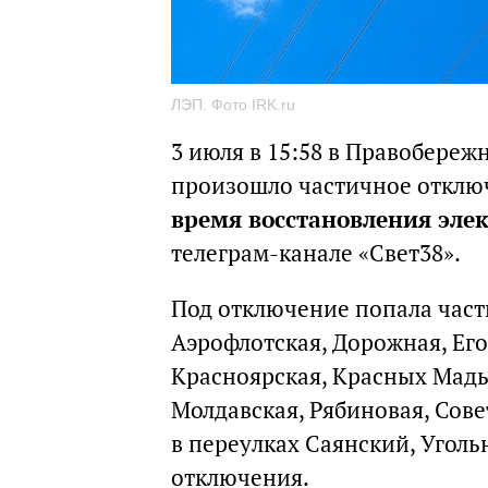
ЛЭП. Фото IRK.ru
3 июля в 15:58 в Правобереж
произошло частичное отклю
время восстановления эле
телеграм-канале «Свет38».
Под отключение попала часть
Аэрофлотская, Дорожная, Его
Красноярская, Красных Мадь
Молдавская, Рябиновая, Сове
в переулках Саянский, Угол
отключения.