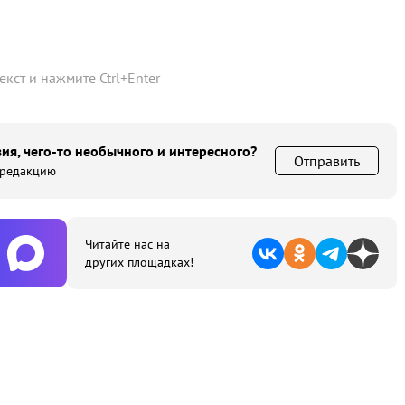
текст и нажмите
Ctrl
+
Enter
ия, чего-то необычного и интересного?
Отправить
 редакцию
Читайте нас на
других площадках!