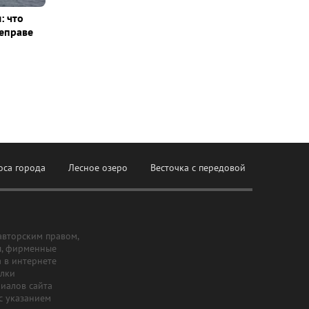
: что
еправе
оса города
Лесное озеро
Весточка с передовой
авторским правом,
ы, фирменные
а в интернете
ылки
риалов сайта
с указанием