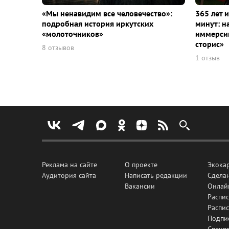
«Мы ненавидим все человечество»:
365 лет 
подробная история иркутских
минут: н
«молоточников»
иммерсив
сторис»
8 отзывов
1 отзыв
Реклама на сайте
О проекте
Экока
Аудитория сайта
Написать редакции
Сделан
Вакансии
Онлай
Распис
Распи
Подпи