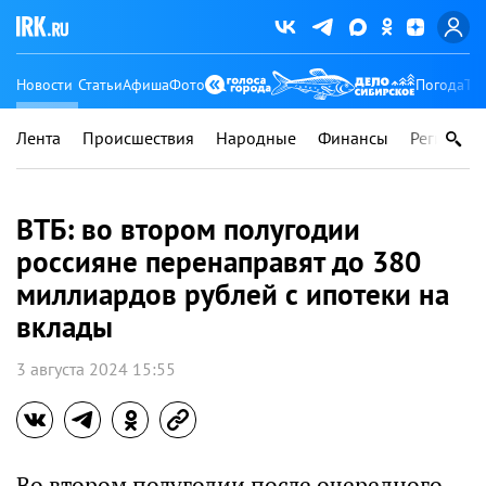
Новости
Статьи
Афиша
Фото
Погода
Ту
Лента
Происшествия
Народные
Финансы
Регионы
ВТБ: во втором полугодии
россияне перенаправят до 380
миллиардов рублей с ипотеки на
вклады
3 августа 2024 15:55
Во втором полугодии после очередного