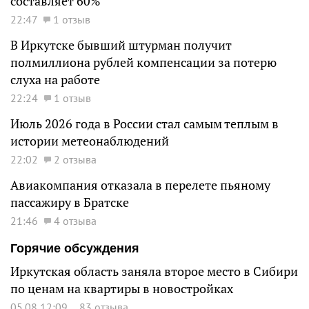
составляет 60%
22:47
1 отзыв
В Иркутске бывший штурман получит
полмиллиона рублей компенсации за потерю
слуха на работе
22:24
1 отзыв
Июль 2026 года в России стал самым теплым в
истории метеонаблюдений
22:02
2 отзыва
Авиакомпания отказала в перелете пьяному
пассажиру в Братске
21:46
4 отзыва
Горячие обсуждения
Иркутская область заняла второе место в Сибири
по ценам на квартиры в новостройках
05.08 12:09
83 отзыва