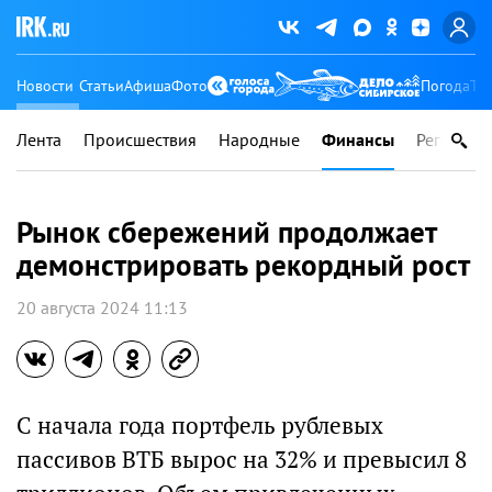
Новости
Статьи
Афиша
Фото
Погода
Ту
Лента
Происшествия
Народные
Финансы
Регионы
Рынок сбережений продолжает
демонстрировать рекордный рост
20 августа 2024 11:13
С начала года портфель рублевых
пассивов ВТБ вырос на 32% и превысил 8