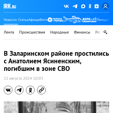
Новости
Статьи
Афиша
Фото
Погода
Ту
Лента
Происшествия
Народные
Финансы
Регионы
В Заларинском районе простились
с Анатолием Ясиненским,
погибшим в зоне СВО
22 августа 2024 10:03