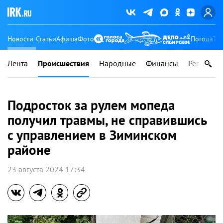
Новости
Статьи
Афиша
Фото
Погода
Ту
Лента
Происшествия
Народные
Финансы
Регионы
Подросток за рулем мопеда
получил травмы, не справившись
с управлением в Зиминском
районе
23 августа 2024 17:34