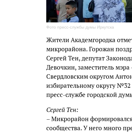
Фото пресс-службы думы Иркутска
Жители Академгородка отмет
микрорайона. Горожан позд
Сергей Тен, депутат Законо
Девочкин, заместитель мэра
Свердловским округом Антон
избирательному округу №32 
пресс-службе городской дум
Сергей Тен:
– Микрорайон формировался 
сообщества. У него много п