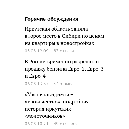
Горячие обсуждения
Иркутская область заняла
второе место в Сибири по ценам
на квартиры в новостройках
05.08 12:09
83 отзыва
В России временно разрешили
продажу бензина Евро-2, Евро-3
и Евро-4
06.08 13:37
53 отзыва
«Мы ненавидим все
человечество»: подробная
история иркутских
«молоточников»
06.08 10:21
49 отзывов