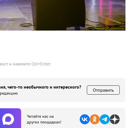
текст и нажмите
Ctrl
+
Enter
ия, чего-то необычного и интересного?
Отправить
 редакцию
Читайте нас на
других площадках!