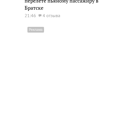
перелете пьяному пассажиру в
Братске
21:46
4 отзыва