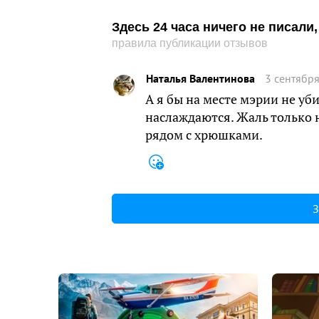
Здесь 24 часа ничего не писал
правила публикации отзывов
Наталья Валентинова
3 сентября
А я бы на месте мэрии не уб
наслаждаются. Жаль только
рядом с хрюшками.
З