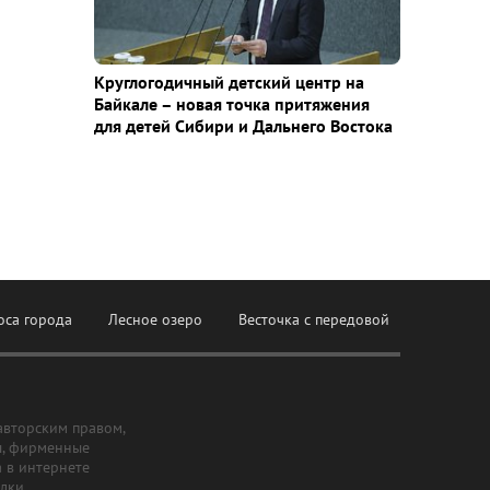
Круглогодичный детский центр на
Байкале – новая точка притяжения
для детей Сибири и Дальнего Востока
оса города
Лесное озеро
Весточка с передовой
авторским правом,
ы, фирменные
а в интернете
ылки