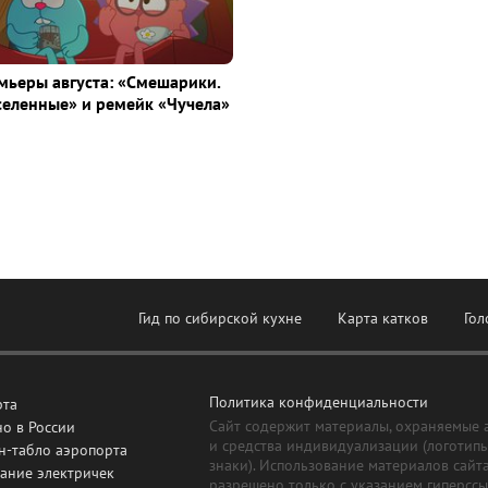
ьеры августа: «Смешарики.
селенные» и ремейк «Чучела»
Гид по сибирской кухне
Карта катков
Гол
Политика конфиденциальности
рта
Сайт содержит материалы, охраняемые 
о в России
и средства индивидуализации (логотип
н-табло аэропорта
знаки). Использование материалов сайт
ание электричек
разрешено только с указанием гиперсс