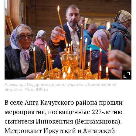
Александр Ведерников принял участие в Божественной
литургии. Фото IRK.ru
В селе Анга Качугского района прошли
мероприятия, посвященные 227-летию
святителя Иннокентия (Вениаминова).
Митрополит Иркутский и Ангарский