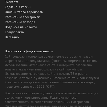
Экокарта
Сделано в России
Онлайн-табло аэропорта
Расписание электричек
Расписание поездов
Подписка на новости
Спецпроекты
Наглядно
Политика конфиденциальности
Сайт содержит материалы, охраняемые авторским правом,
и средства индивидуализации (логотипы, фирменные знаки).
Использование материалов сайта в интернете разрешено
только с указанием гиперссылки на сайт www.irk.ru.
Использование материалов сайта в печати, ТВ и радио
разрешено только с указанием названия сайта «Твой Иркутск».
К нарушителям данного положения применяются все меры,
предусмотренные ст. 1301 ГК РФ.
Все рекламные товары подлежат обязательной сертификации,
все услуги - лицензированию. Редакция не несет
ответственности за содержание рекламных материалов.
Реклама изготовлена и размещена на основе материалов,