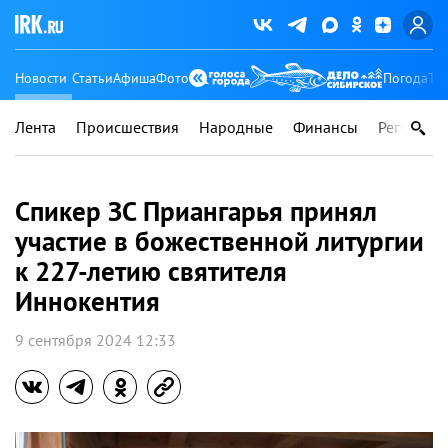
Новости
Статьи
Афиша
Фото
Погода
Ту
Лента
Происшествия
Народные
Финансы
Регионы
Спикер ЗС Приангарья принял
участие в божественной литургии
к 227-летию святителя
Иннокентия
9 сентября 2024 12:33