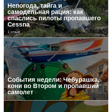
Непогода, тайга и
самодельная рация: как
спаслись пилоты пропавшего
Cessna
1 отзыв
События недели: Чебурашка,
кони во Втором и пропавший
самолет