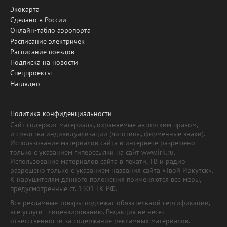
Экокарта
Сделано в России
Онлайн-табло аэропорта
Расписание электричек
Расписание поездов
Подписка на новости
Спецпроекты
Наглядно
Политика конфиденциальности
Сайт содержит материалы, охраняемые авторским правом,
и средства индивидуализации (логотипы, фирменные знаки).
Использование материалов сайта в интернете разрешено
только с указанием гиперссылки на сайт www.irk.ru.
Использование материалов сайта в печати, ТВ и радио
разрешено только с указанием названия сайта «Твой Иркутск».
К нарушителям данного положения применяются все меры,
предусмотренные ст. 1301 ГК РФ.
Все рекламные товары подлежат обязательной сертификации,
все услуги - лицензированию. Редакция не несет
ответственности за содержание рекламных материалов.