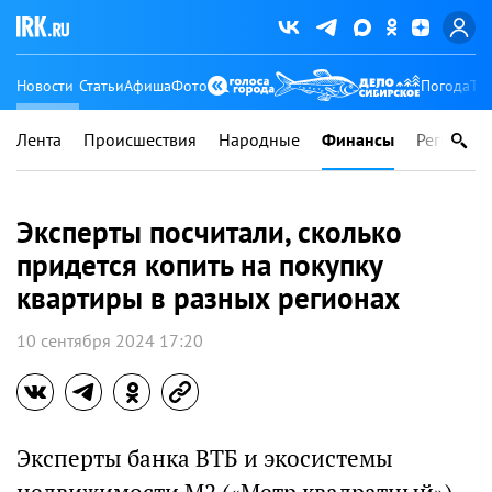
Новости
Статьи
Афиша
Фото
Погода
Ту
Лента
Происшествия
Народные
Финансы
Регионы
Эксперты посчитали, сколько
придется копить на покупку
квартиры в разных регионах
10 сентября 2024 17:20
Эксперты банка ВТБ и экосистемы