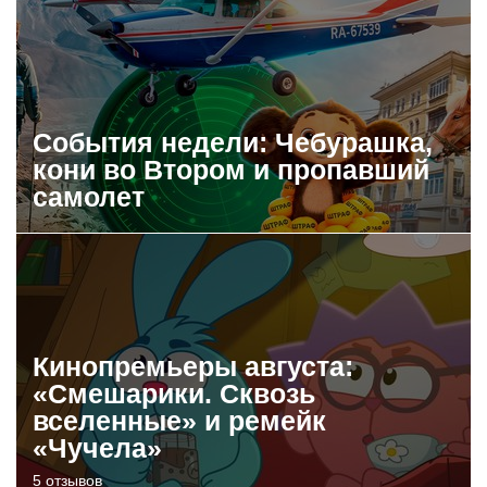
События недели: Чебурашка,
кони во Втором и пропавший
самолет
Кинопремьеры августа:
«Смешарики. Сквозь
вселенные» и ремейк
«Чучела»
5 отзывов