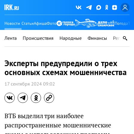
Новости
Статьи
Афиша
Фото
Погода
Ту
Лента
Происшествия
Народные
Финансы
Регионы
Эксперты предупредили о трех
основных схемах мошенничества
17 сентября 2024 09:02
ВТБ выделил три наиболее
распространенные мошеннические