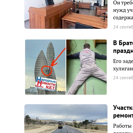
Он треб
нужд уч
содерж
24 сентя
В Брат
праздн
Его зад
хулиган
24 сентя
Участк
ремонт
Работы 