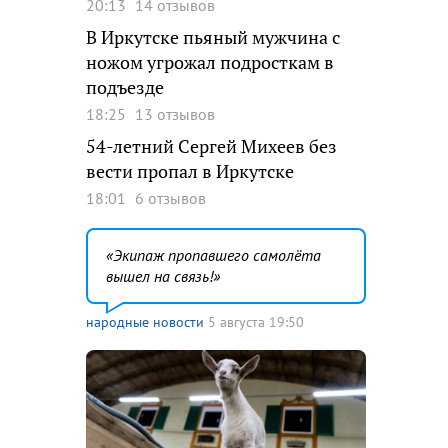
20:13
14 отзывов
В Иркутске пьяный мужчина с
ножом угрожал подросткам в
подъезде
18:25
13 отзывов
54-летний Сергей Михеев без
вести пропал в Иркутске
18:01
6 отзывов
Экипаж пропавшего самолёта
вышел на связь!
народные новости
5 августа 19:50