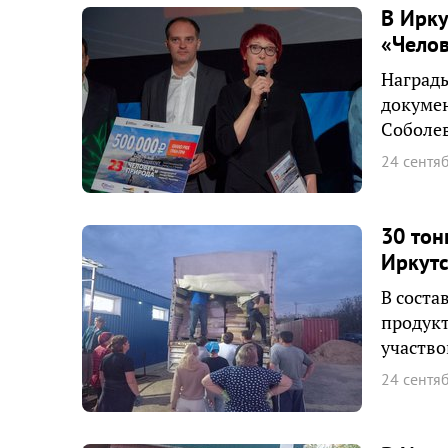
В Ирку
«Челов
Награды
докуме
Соболе
24 сентя
30 тон
Иркутс
В соста
продукт
участво
24 сентя