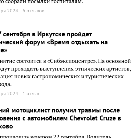
о собрали посылки госпиталям.
бря 2024
6 отзывов
7 сентября в Иркутске пройдет
ический форум «Время отдыхать на
ле»
ятие состоится в «Сибэкспоцентре». На основной
удут проходить выступления этнических артистов,
ация новых гастрономических и туристических
рода.
бря 2024
1 отзыв
ний мотоциклист получил травмы после
овения с автомобилем Chevrolet Cruze в
хово
произошла вечером 22 сентября. Водитель