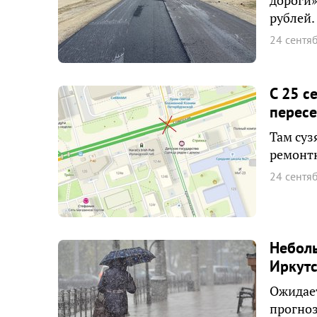
дороги»
рублей.
24 сентя
С 25 с
пересе
Там суз
ремонтн
24 сентя
Неболь
Иркутс
Ожидает
прогноз