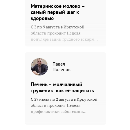
Материнское молоко –
самый первый шаг к
здоровью
С 3 по 9 августа в Иркутской
области проходит Неделя
популяризации грудного вскарм...
Павел
Поленов
Печень – молчаливый
труженик: как её защитить
С 27 июля по 2 августа в Иркутской
области проходит Неделя
профилактики заболевани...