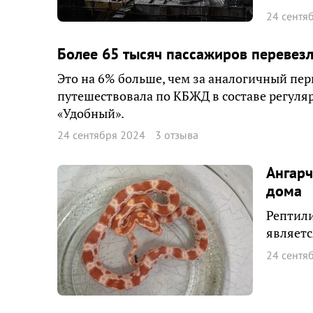
24 сентя
Более 65 тысяч пассажиров перевезл
Это на 6% больше, чем за аналогичный пер
путешествовала по КБЖД в составе регуля
«Удобный».
24 сентября 2024
3 отзыва
Ангарч
дома
Рептили
являетс
24 сентя