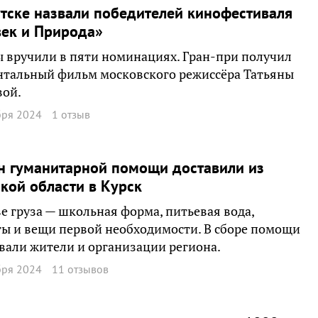
тске назвали победителей кинофестиваля
ек и Природа»
 вручили в пяти номинациях. Гран-при получил
нтальный фильм московского режиссёра Татьяны
вой.
бря 2024
1 отзыв
н гуманитарной помощи доставили из
кой области в Курск
ве груза — школьная форма, питьевая вода,
ы и вещи первой необходимости. В сборе помощи
вали жители и организации региона.
бря 2024
11 отзывов