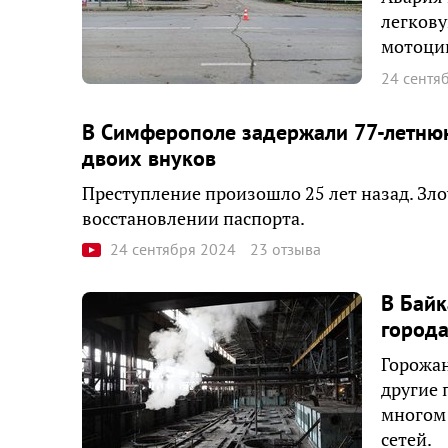
легкову
мотоци
24 сентя
В Симферополе задержали 77-летнюю
двоих внуков
Преступление произошло 25 лет назад. Зл
восстановлении паспорта.
24 сентября 2024
23 отзыва
В Байк
города
Горожан
другие 
многом 
сетей.