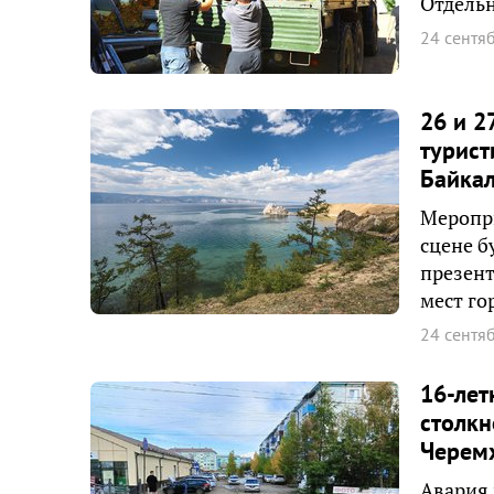
Отдельн
24 сентя
26 и 2
турист
Байка
Меропри
сцене б
презент
мест го
24 сентя
16-лет
столкн
Черем
Авария 