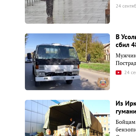
24 сентя
В Усол
сбил 4
Мужчина
Пострад
24 с
Из Ирк
гуман
Бойцам 
бензопи