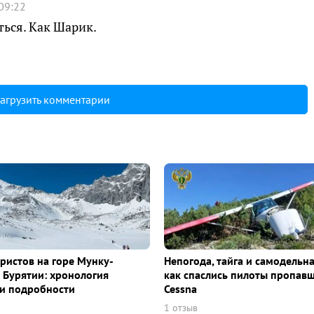
09:22
ься. Как Шарик.
агрузить комментарии
уристов на горе Мунку-
Непогода, тайга и самодельна
 Бурятии: хронология
как спаслись пилоты пропав
и подробности
Cessna
1 отзыв