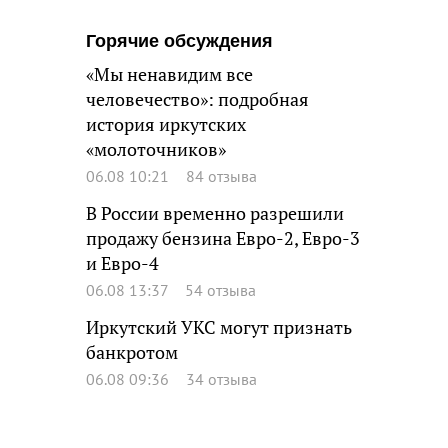
Горячие обсуждения
«Мы ненавидим все
человечество»: подробная
история иркутских
«молоточников»
06.08 10:21
84 отзыва
В России временно разрешили
продажу бензина Евро-2, Евро-3
и Евро-4
06.08 13:37
54 отзыва
Иркутский УКС могут признать
банкротом
06.08 09:36
34 отзыва