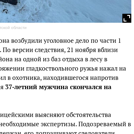
тской области
на возбудили уголовное дело по части 1
 По версии следствия, 21 ноября вблизи
она на одной из баз отдыха в лесу в
зряжении гладкоствольного ружья нажал на
ил в охотника, находившегося напротив
ия
37-летний мужчина скончался на
лицейскими выясняют обстоятельства
необходимые экспертизы. Подозреваемый в
адержан, его допрашивают следователи.