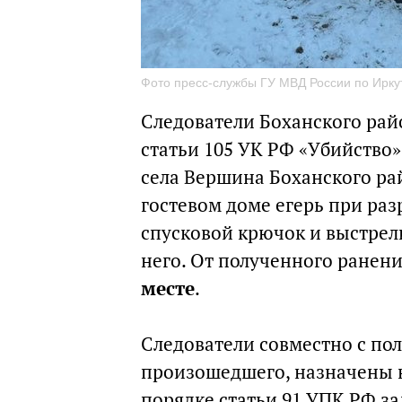
Фото пресс-службы ГУ МВД России по Ирку
Следователи Боханского райо
статьи 105 УК РФ «Убийство».
села Вершина Боханского рай
гостевом доме егерь при ра
спусковой крючок и выстрел
него. От полученного ранен
месте
.
Следователи совместно с по
произошедшего, назначены 
порядке статьи 91 УПК РФ з