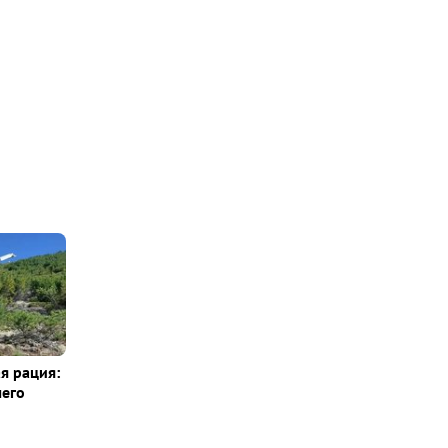
я рация:
шего