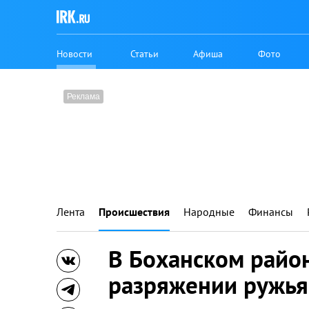
Новости
Статьи
Афиша
Фото
Лента
Происшествия
Народные
Финансы
В Боханском район
разряжении ружья