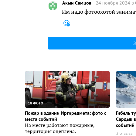
Акын Самцов
24 ноября 2024 в 
Им надо фотоохотой занимат
З
18 ФОТО
Пожар в здании Иргиредмета: фото с
Гибель т
места событий
Сардык в
На месте работают пожарные,
событий 
территория оцеплена.
3 отзыва