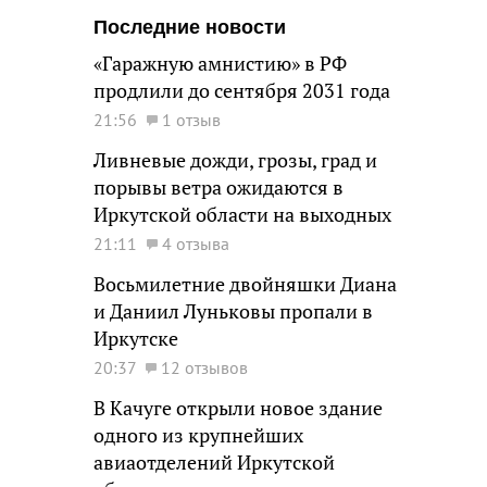
Последние новости
«Гаражную амнистию» в РФ
продлили до сентября 2031 года
21:56
1 отзыв
Ливневые дожди, грозы, град и
порывы ветра ожидаются в
Иркутской области на выходных
21:11
4 отзыва
Восьмилетние двойняшки Диана
и Даниил Луньковы пропали в
Иркутске
20:37
12 отзывов
В Качуге открыли новое здание
одного из крупнейших
авиаотделений Иркутской