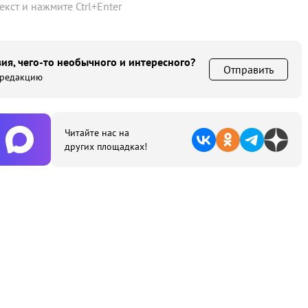
текст и нажмите
Ctrl
+
Enter
ия, чего-то необычного и интересного?
Отправить
 редакцию
Читайте нас на
других площадках!