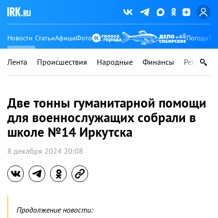
Новости
Статьи
Афиша
Фото
Погода
Ту
Лента
Происшествия
Народные
Финансы
Регионы
Две тонны гуманитарной помощи
для военнослужащих собрали в
школе №14 Иркутска
8 декабря 2024 20:08
Продолжение новости: