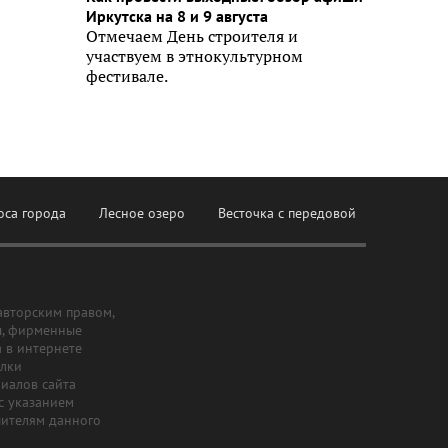
Иркутска на 8 и 9 августа
Отмечаем День строителя и
участвуем в этнокультурном
фестивале.
оса города
Лесное озеро
Весточка с передовой
авторским правом,
ы, фирменные
а в интернете
ылки
риалов сайта
с указанием
шителям данного