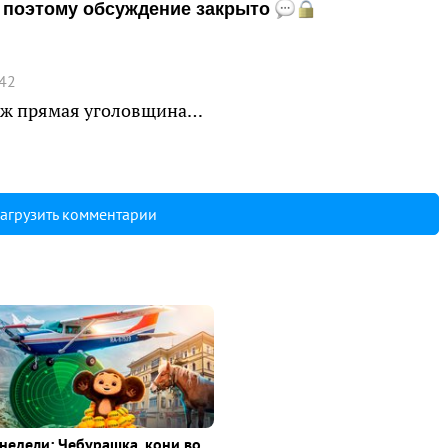
и, поэтому обсуждение закрыто
:42
о ж прямая уголовщина…
агрузить комментарии
недели: Чебурашка, кони во