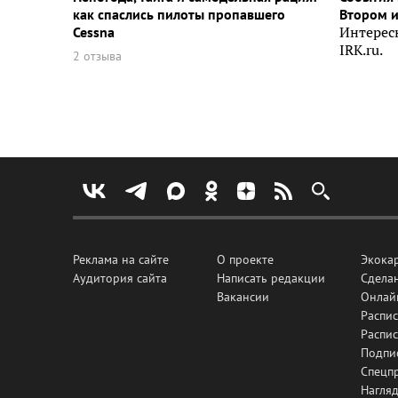
как спаслись пилоты пропавшего
Втором 
Cessna
Интерес
IRK.ru.
2 отзыва
Реклама на сайте
О проекте
Экока
Аудитория сайта
Написать редакции
Сделан
Вакансии
Онлай
Распис
Распи
Подпи
Спецп
Нагля