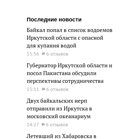
Последние новости
Байкал попал в список водоемов
Иркутской области с опасной
для купания водой
15:56
6 отзывов
Губернатор Иркутской области и
посол Пакистана обсудили
перспективы сотрудничества
15:11
6 отзывов
Двух байкальских нерп
отправили из Иркутска в
московский океанариум
14:27
6 отзывов
Летевший из Хабаровска в