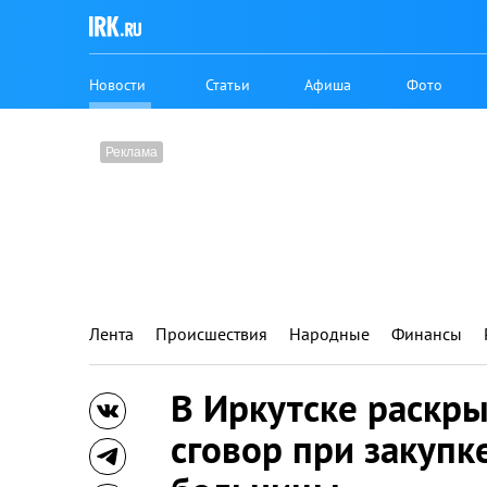
Новости
Статьи
Афиша
Фото
Лента
Происшествия
Народные
Финансы
В Иркутске раскр
сговор при закупк