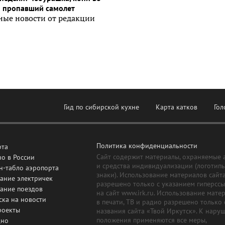
и пропавший самолет
ные новости от редакции
Гид по сибирской кухне
Карта катков
Гол
Политика конфиденциальности
рта
Сайт содержит материалы, охраняемые 
о в России
и средства индивидуализации (логотип
н-табло аэропорта
знаки). Использование материалов сайт
ание электричек
разрешено только с указанием гиперсс
сание поездов
на сайт www.irk.ru. Использование мате
ска на новости
в печати, ТВ и радио разрешено только 
роекты
названия сайта «Твой Иркутск». К нару
положения применяются все меры,
дно