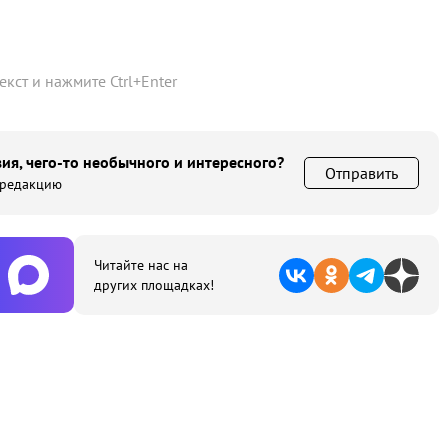
текст и нажмите
Ctrl
+
Enter
ия, чего-то необычного и интересного?
Отправить
 редакцию
Читайте нас на
других площадках!