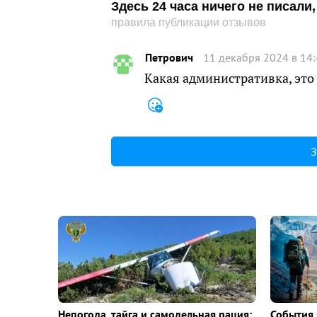
Здесь 24 часа ничего не писал
правила публикации отзывов
Петрович
11 декабря 2024 в 14
Какая административка, эт
З
Непогода, тайга и самодельная рация:
События 