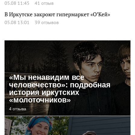
05.08 11:45
41 отзыв
В Иркутске закроют гипермаркет «О’Кей»
05.08 13:01
39 отзывов
«Мы ненавидим все
человечество»: подробная
история иркутских
«молоточников»
4 отзыва