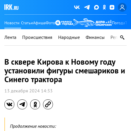
Новости
Статьи
Афиша
Фото
Погода
Ту
Лента
Происшествия
Народные
Финансы
Регионы
В сквере Кирова к Новому году
установили фигуры смешариков и
Синего трактора
13 декабря 2024 14:33
Продолжение новости: