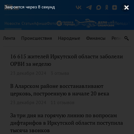
Закроется через
7
секунд
Новости
Статьи
Афиша
Фото
Погода
Ту
Лента
Происшествия
Народные
Финансы
Регионы
16 615 жителей Иркутской области заболели
ОРВИ за неделю
23 декабря 2024
3 отзыва
В Аларском районе восстанавливают
церковь, построенную в начале 20 века
23 декабря 2024
11 отзывов
За три дня на горячую линию по вопросам
дифтарифов в Иркутской области поступила
тысяча звонков