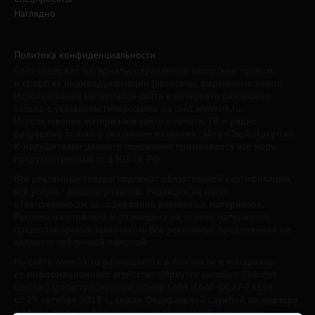
Наглядно
Политика конфиденциальности
Сайт содержит материалы, охраняемые авторским правом,
и средства индивидуализации (логотипы, фирменные знаки).
Использование материалов сайта в интернете разрешено
только с указанием гиперссылки на сайт www.irk.ru.
Использование материалов сайта в печати, ТВ и радио
разрешено только с указанием названия сайта «Твой Иркутск».
К нарушителям данного положения применяются все меры,
предусмотренные ст. 1301 ГК РФ.
Все рекламные товары подлежат обязательной сертификации,
все услуги - лицензированию. Редакция не несет
ответственности за содержание рекламных материалов.
Реклама изготовлена и размещена на основе материалов,
предоставленных заказчиком. Все рекламные предложения не
являются публичной офертой.
На сайте www.irk.ru размещаются в том числе и материалы
от информационного агентства «Иркутск онлайн» ("Irkutsk
Online") (регистрационный номер СМИ ИА № ФС77-74154
от 29 октября 2018 г., выдан Федеральной службой по надзору
в сфере связи, информационных технологий и массовых