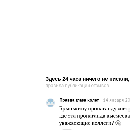
Здесь 24 часа ничего не писал
правила публикации отзывов
Правда глаза колет
14 января 20
Брынькину пропаганду «нет
где эта пропаганда высмеевае
уважаеющие коллеги? 🤔