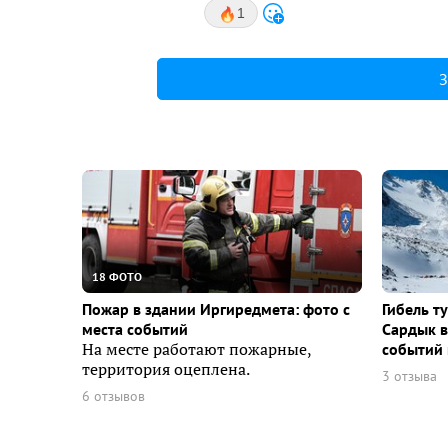
1
З
18 ФОТО
Пожар в здании Иргиредмета: фото с
Гибель т
места событий
Сардык в
На месте работают пожарные,
событий 
территория оцеплена.
3 отзыва
6 отзывов