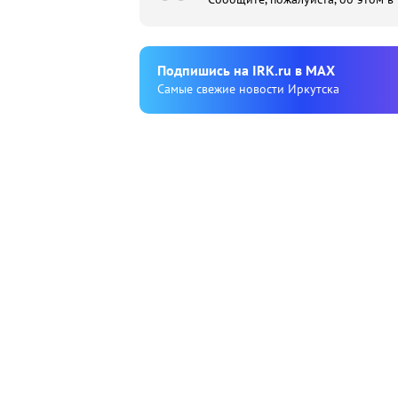
Подпишиcь на IRK.ru в MAX
Cамые свежие новости Иркутска