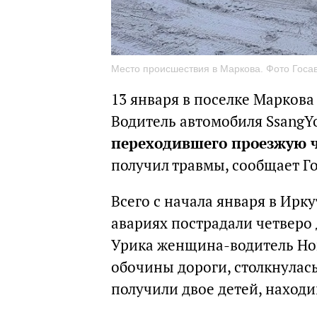
Место происшествия в Маркова. Фото Госа
13 января в поселке Марков
Водитель автомобиля SsangYo
переходившего проезжую ч
получил травмы, сообщает Г
Всего с начала января в Ирк
авариях пострадали четверо 
Урика женщина-водитель Hon
обочины дороги, столкнулась
получили двое детей, наход