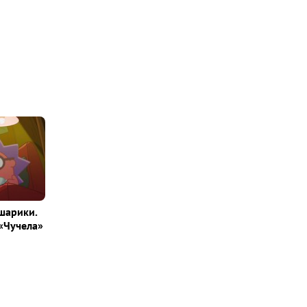
шарики.
«Чучела»