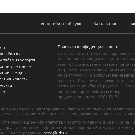
Гид по сибирской кухне
Карта катков
Гол
Политика конфиденциальности
рта
Сайт содержит материалы, охраняемые 
о в России
и средства индивидуализации (логотип
н-табло аэропорта
знаки). Использование материалов сайт
ание электричек
разрешено только с указанием гиперсс
сание поездов
на сайт www.irk.ru. Использование мате
ска на новости
в печати, ТВ и радио разрешено только 
роекты
названия сайта «Твой Иркутск». К нару
положения применяются все меры,
дно
предусмотренные ст. 1301 ГК РФ.
ии, все услуги - лицензированию. Редакция не несет ответственност
тавленных заказчиком. Все рекламные предложения не являются публи
лы от информационного агентства «Иркутск онлайн» ("Irkutsk Online
надзору в сфере связи, информационных технологий и массовых комму
онный адрес редакции:
news@irk.ru
.