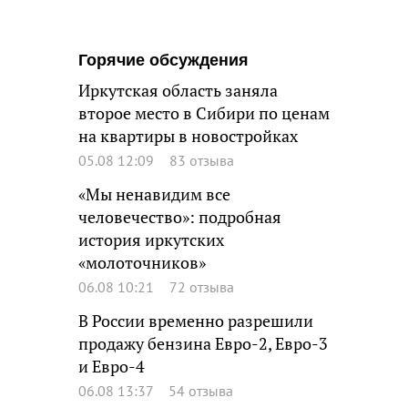
Горячие обсуждения
Иркутская область заняла
второе место в Сибири по ценам
на квартиры в новостройках
05.08 12:09
83 отзыва
«Мы ненавидим все
человечество»: подробная
история иркутских
«молоточников»
06.08 10:21
72 отзыва
В России временно разрешили
продажу бензина Евро-2, Евро-3
и Евро-4
06.08 13:37
54 отзыва