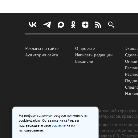
Реклама на сайте
О проекте
Экока
Аудитория сайта
Написать редакции
Сделан
Вакансии
Онлай
Распис
Распи
Подпи
Спецп
Нагля
Все рекламные товары подлежат обязательной сертификац
На информационном ресурсе применяются
изготовлена и размещена на основе материалов, предос
cookie-файлы. Оставаясь на сайте, вы
На сайте www.irk.ru размещаются в том числе и материа
подтверждаете свое
согласие
на их
от 29 октября 2018 г., выдан Федеральной службой по 
использование.
ООО «Ирк.ру». Главный редактор — Павлова С.В., Электр