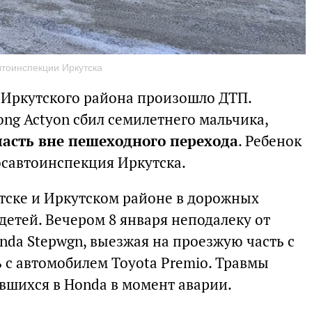
втоинспекции Иркутска
а Иркутского района произошло ДТП.
ng Actyon сбил семилетнего мальчика,
асть вне пешеходного перехода
. Ребенок
осавтоинспекция Иркутска.
утске и Иркутском районе в дорожных
детей. Вечером 8 января неподалеку от
da Stepwgn, выезжая на проезжую часть с
 с автомобилем Toyota Premio. Травмы
ившихся в Honda в момент аварии.