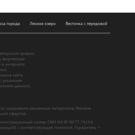
оса города
Лесное озеро
Весточка с передовой
авторским правом,
ы, фирменные
а в интернете
ылки
риалов сайта
с указанием
шителям данного
и за содержание рекламных материалов. Реклама
чной офертой.
") (регистрационный номер СМИ ИА № ФС77-74154
никаций) с соответствующей пометкой. Учредитель —