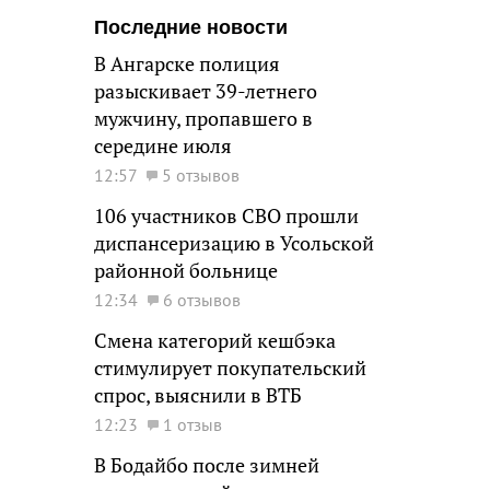
Последние новости
В Ангарске полиция
разыскивает 39-летнего
мужчину, пропавшего в
середине июля
12:57
5 отзывов
106 участников СВО прошли
диспансеризацию в Усольской
районной больнице
12:34
6 отзывов
Смена категорий кешбэка
стимулирует покупательский
спрос, выяснили в ВТБ
12:23
1 отзыв
В Бодайбо после зимней