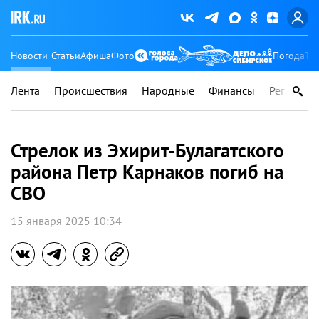
Новости
Статьи
Афиша
Фото
Погода
Ту
Лента
Происшествия
Народные
Финансы
Регионы
Стрелок из Эхирит-Булагатского
района Петр Карнаков погиб на
СВО
15 января 2025 10:34