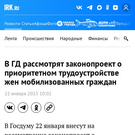
Новости
Статьи
Афиша
Фото
Погода
Ту
Лента
Происшествия
Народные
Финансы
Регионы
В ГД рассмотрят законопроект о
приоритетном трудоустройстве
жен мобилизованных граждан
22 января 2025 10:02
В Госдуму 22 января внесут на