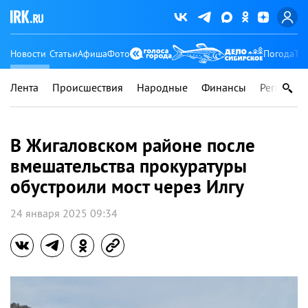
Новости
Статьи
Афиша
Фото
Погода
Ту
Лента
Происшествия
Народные
Финансы
Регионы
В Жигаловском районе после
вмешательства прокуратуры
обустроили мост через Илгу
24 января 2025 09:34