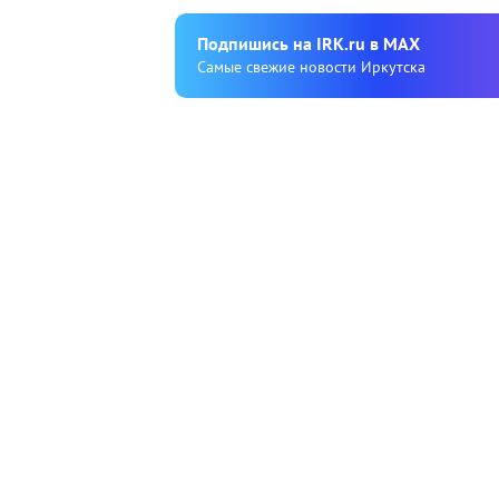
Подпишиcь на IRK.ru в MAX
Cамые свежие новости Иркутска