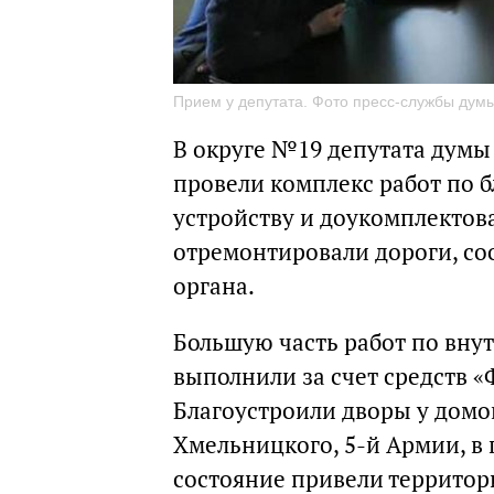
Прием у депутата. Фото пресс-службы думы
В округе №19 депутата думы 
провели комплекс работ по б
устройству и доукомплекто
отремонтировали дороги, со
органа.
Большую часть работ по вну
выполнили за счет средств 
Благоустроили дворы у домов
Хмельницкого, 5-й Армии, в
состояние привели территори