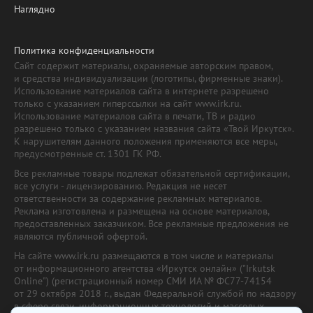
Наглядно
Политика конфиденциальности
Сайт содержит материалы, охраняемые авторским правом,
и средства индивидуализации (логотипы, фирменные знаки).
Использование материалов сайта в интернете разрешено
только с указанием гиперссылки на сайт www.irk.ru.
Использование материалов сайта в печати, ТВ и радио
разрешено только с указанием названия сайта «Твой Иркутск».
К нарушителям данного положения применяются все меры,
предусмотренные ст. 1301 ГК РФ.
Все рекламные товары подлежат обязательной сертификации,
все услуги - лицензированию. Редакция не несет
ответственности за содержание рекламных материалов.
Реклама изготовлена и размещена на основе материалов,
предоставленных заказчиком. Все рекламные предложения не
являются публичной офертой.
На сайте www.irk.ru размещаются в том числе и материалы
от информационного агентства «Иркутск онлайн» ("Irkutsk
Online") (регистрационный номер СМИ ИА № ФС77-74154
от 29 октября 2018 г., выдан Федеральной службой по надзору
в сфере связи, информационных технологий и массовых