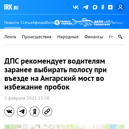
Новости
Статьи
Афиша
Фото
Погода
Ту
Лента
Происшествия
Народные
Финансы
Регионы
ДПС рекомендует водителям
заранее выбирать полосу при
въезде на Ангарский мост во
избежание пробок
5 февраля 2025 15:50