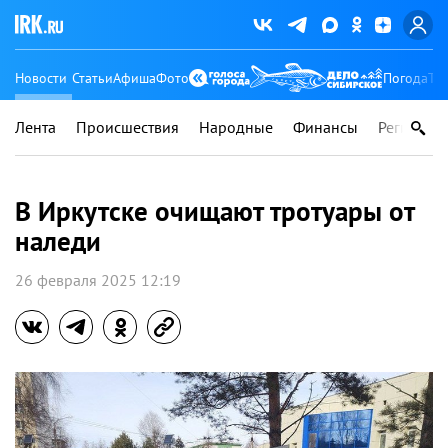
Новости
Статьи
Афиша
Фото
Погода
Ту
Лента
Происшествия
Народные
Финансы
Регионы
В Иркутске очищают тротуары от
наледи
26 февраля 2025 12:19