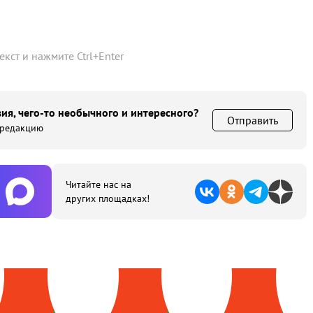
текст и нажмите
Ctrl
+
Enter
ия, чего-то необычного и интересного?
Отправить
 редакцию
Читайте нас на
других площадках!