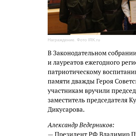
Награждение. Фото IRK.ru
В Законодательном собрании
и лауреатов ежегодного рег
патриотическому воспитанию
памяти дважды Героя Советс
участникам вручили председ
заместитель председателя К
Дикусарова.
Александр Ведерников:
— Президент РФ Владимир П