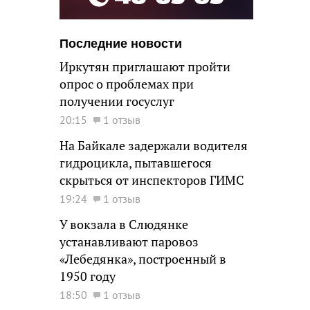
Последние новости
Иркутян приглашают пройти
опрос о проблемах при
получении госуслуг
20:15
1 отзыв
На Байкале задержали водителя
гидроцикла, пытавшегося
скрыться от инспекторов ГИМС
19:24
1 отзыв
У вокзала в Слюдянке
устанавливают паровоз
«Лебедянка», построенный в
1950 году
18:50
1 отзыв