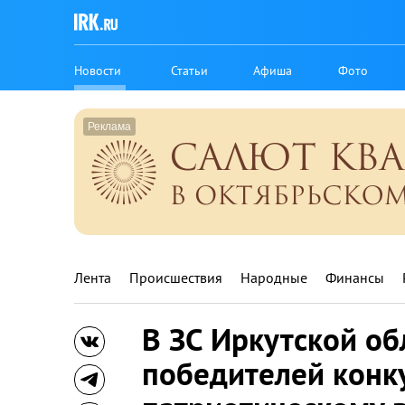
Новости
Статьи
Афиша
Фото
Лента
Происшествия
Народные
Финансы
В ЗС Иркутской об
победителей конк