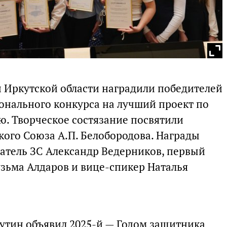
 Иркутской области наградили победителей
ионального конкурса на лучший проект по
. Творческое состязание посвятили
кого Союза А.П. Белобородова. Награды
атель ЗС Александр Ведерников, первый
узьма Алдаров и вице-спикер Наталья
утин объявил 2025-й — Годом защитника