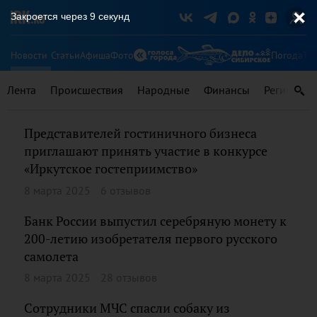
Закроется через
8
секунд
Новости
Статьи
Афиша
Фото
Погода
Ту
Лента
Происшествия
Народные
Финансы
Регионы
Представителей гостиничного бизнеса
приглашают принять участие в конкурсе
«Иркутское гостеприимство»
8 марта 2025
6 отзывов
Банк России выпустил серебряную монету к
200-летию изобретателя первого русского
самолета
8 марта 2025
28 отзывов
Сотрудники МЧС спасли собаку из