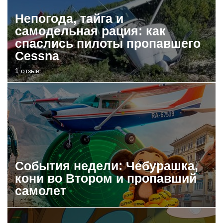
Непогода, тайга и
самодельная рация: как
спаслись пилоты пропавшего
Cessna
1 отзыв
События недели: Чебурашка,
кони во Втором и пропавший
самолет