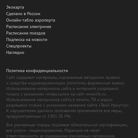
Экокарта
Сделано в России
Онлайн-табло аэропорта
Расписание электричек
Расписание поездов
Подписка на новости
Спецпроекты
Наглядно
Политика конфиденциальности
Сайт содержит материалы, охраняемые авторским правом,
и средства индивидуализации (логотипы, фирменные знаки).
Использование материалов сайта в интернете разрешено
только с указанием гиперссылки на сайт www.irk.ru.
Использование материалов сайта в печати, ТВ и радио
разрешено только с указанием названия сайта «Твой Иркутск».
К нарушителям данного положения применяются все меры,
предусмотренные ст. 1301 ГК РФ.
Все рекламные товары подлежат обязательной сертификации,
все услуги - лицензированию. Редакция не несет
ответственности за содержание рекламных материалов.