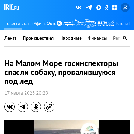
Новости
Статьи
Афиша
Фото
Погода
Ту
Лента
Происшествия
Народные
Финансы
Регионы
На Малом Море госинспекторы
спасли собаку, провалившуюся
под лед
17 марта 2025 20:29