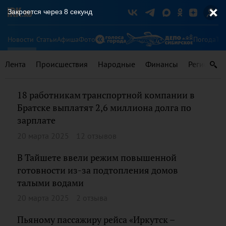
Закроется через
7
секунд
Новости
Статьи
Афиша
Фото
Погода
Ту
Лента
Происшествия
Народные
Финансы
Регионы
18 работникам транспортной компании в
Братске выплатят 2,6 миллиона долга по
зарплате
20 марта 2025
12 отзывов
В Тайшете ввели режим повышенной
готовности из-за подтопления домов
талыми водами
20 марта 2025
2 отзыва
Пьяному пассажиру рейса «Иркутск –