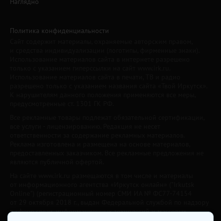
Наглядно
Политика конфиденциальности
Сайт содержит материалы, охраняемые авторским правом,
и средства индивидуализации (логотипы, фирменные знаки).
Использование материалов сайта в интернете разрешено
только с указанием гиперссылки на сайт www.irk.ru.
Использование материалов сайта в печати, ТВ и радио
разрешено только с указанием названия сайта «Твой Иркутск».
К нарушителям данного положения применяются все меры,
предусмотренные ст. 1301 ГК РФ.
Все рекламные товары подлежат обязательной сертификации,
все услуги - лицензированию. Редакция не несет
ответственности за содержание рекламных материалов.
Реклама изготовлена и размещена на основе материалов,
предоставленных заказчиком. Все рекламные предложения не
являются публичной офертой.
На сайте www.irk.ru размещаются в том числе и материалы
от информационного агентства «Иркутск онлайн» ("Irkutsk
Online") (регистрационный номер СМИ ИА № ФС77-74154
от 29 октября 2018 г., выдан Федеральной службой по надзору
в сфере связи, информационных технологий и массовых
коммуникаций) с соответствующей пометкой. Учредитель —