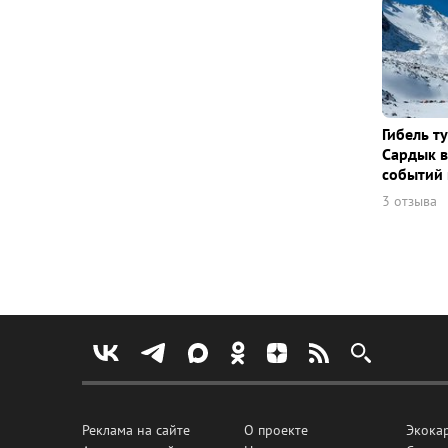
Гибель т
Сардык в
событий 
3 отзыва
Реклама на сайте
О проекте
Экока