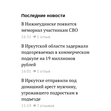
Последние новости
В Нижнеудинске появится
мемориал участникам СВО
16:31
1 отзыв
В Иркутской области задержали
подозреваемых в коммерческом
подкупе на 19 миллионов
рублей
16:01
1 отзыв
В Иркутске отправили под
домашний арест мужчину,
угрожавшего подросткам в
подъезде
15:19
7 отзывов