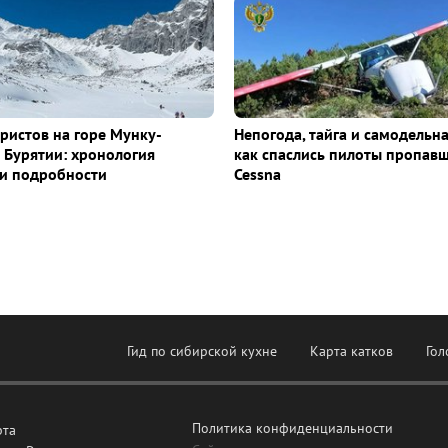
уристов на горе Мунку-
Непогода, тайга и самодельна
 Бурятии: хронология
как спаслись пилоты пропав
и подробности
Cessna
Гид по сибирской кухне
Карта катков
Гол
Политика конфиденциальности
рта