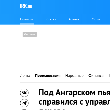
Новости
Статьи
Афиша
Фото
Лента
Происшествия
Народные
Финансы
Под Ангарском пь
справился с управ