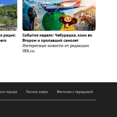
я рация:
События недели: Чебурашка, кони во
шего
Втором и пропавший самолет
Интересные новости от редакции
IRK.ru.
оса города
Лесное озеро
Весточка с передовой