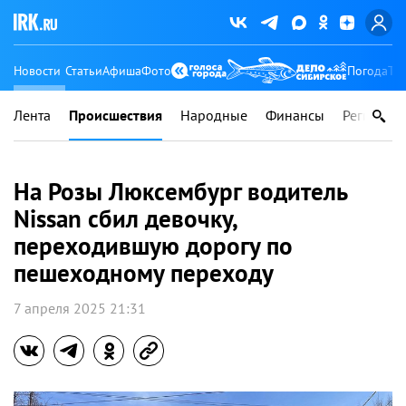
Новости
Статьи
Афиша
Фото
Погода
Ту
Лента
Происшествия
Народные
Финансы
Регионы
На Розы Люксембург водитель
Nissan сбил девочку,
переходившую дорогу по
пешеходному переходу
7 апреля 2025 21:31