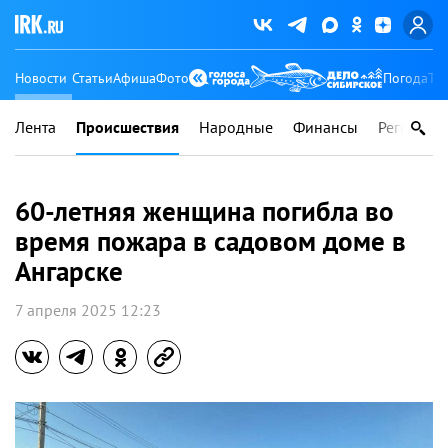
Новости
Статьи
Афиша
Фото
Погода
Ту
Лента
Происшествия
Народные
Финансы
Регионы
60-летняя женщина погибла во
время пожара в садовом доме в
Ангарске
7 апреля 2025 12:23