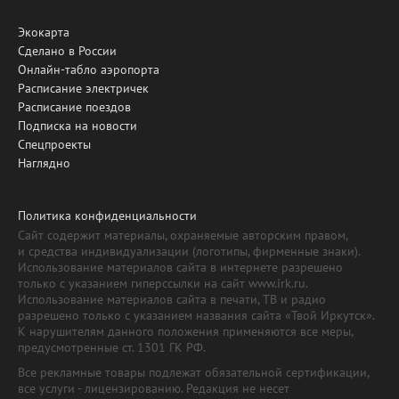
Экокарта
Сделано в России
Онлайн-табло аэропорта
Расписание электричек
Расписание поездов
Подписка на новости
Спецпроекты
Наглядно
Политика конфиденциальности
Сайт содержит материалы, охраняемые авторским правом,
и средства индивидуализации (логотипы, фирменные знаки).
Использование материалов сайта в интернете разрешено
только с указанием гиперссылки на сайт www.irk.ru.
Использование материалов сайта в печати, ТВ и радио
разрешено только с указанием названия сайта «Твой Иркутск».
К нарушителям данного положения применяются все меры,
предусмотренные ст. 1301 ГК РФ.
Все рекламные товары подлежат обязательной сертификации,
все услуги - лицензированию. Редакция не несет