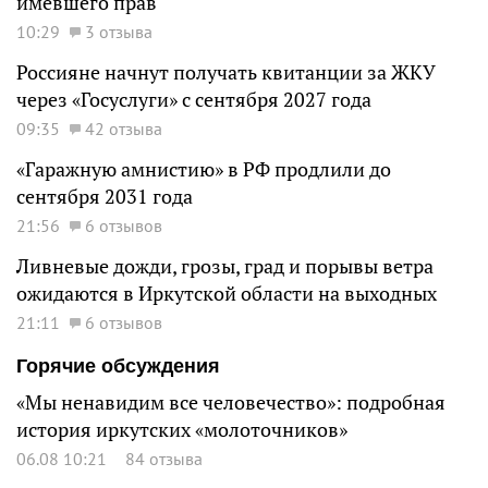
имевшего прав
10:29
3 отзыва
Россияне начнут получать квитанции за ЖКУ
через «Госуслуги» с сентября 2027 года
09:35
42 отзыва
«Гаражную амнистию» в РФ продлили до
сентября 2031 года
21:56
6 отзывов
Ливневые дожди, грозы, град и порывы ветра
ожидаются в Иркутской области на выходных
21:11
6 отзывов
Горячие обсуждения
«Мы ненавидим все человечество»: подробная
история иркутских «молоточников»
06.08 10:21
84 отзыва