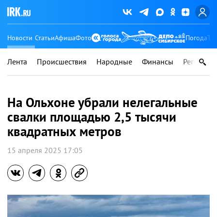
Новости
Статьи
Афиша
Фото
Погода
Ту
Лента
Происшествия
Народные
Финансы
Регионы
На Ольхоне убрали нелегальные
свалки площадью 2,5 тысячи
квадратных метров
15 апреля 2025 17:05