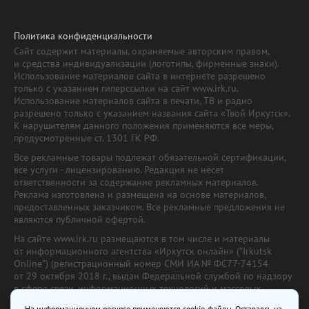
Политика конфиденциальности
Сайт содержит материалы, охраняемые авторским правом,
и средства индивидуализации (логотипы, фирменные знаки).
Использование материалов сайта в интернете разрешено
только с указанием гиперссылки на сайт www.irk.ru.
Использование материалов сайта в печати, ТВ и радио
разрешено только с указанием названия сайта «Твой Иркутск».
К нарушителям данного положения применяются все меры,
предусмотренные ст. 1301 ГК РФ.
Все рекламные товары подлежат обязательной сертификации,
все услуги - лицензированию. Редакция не несет
ответственности за содержание рекламных материалов.
Реклама изготовлена и размещена на основе материалов,
предоставленных заказчиком. Все рекламные предложения не
являются публичной офертой.
На сайте www.irk.ru размещаются в том числе и материалы
от информационного агентства «Иркутск онлайн» ("Irkutsk
Online") (регистрационный номер СМИ ИА № ФС77-74154
от 29 октября 2018 г., выдан Федеральной службой по надзору
в сфере связи, информационных технологий и массовых
коммуникаций) с соответствующей пометкой. Учредитель —
На информационном ресурсе применяются cookie-файлы. Оставаясь на