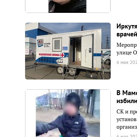
Иркутя
врачей
Меропри
улице О
6 мая 20
В Мамс
избил
СК и пр
установ
организ
6 мая 20