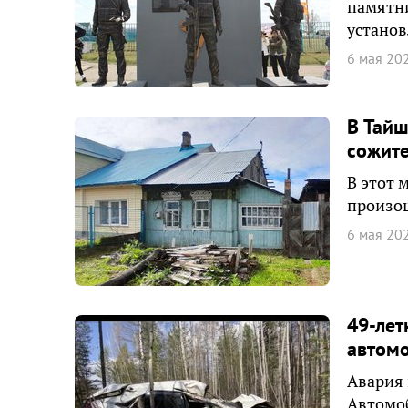
памятни
установ
6 мая 20
В Тайш
сожит
В этот 
произош
6 мая 20
49-лет
автом
Авария 
Автомоб