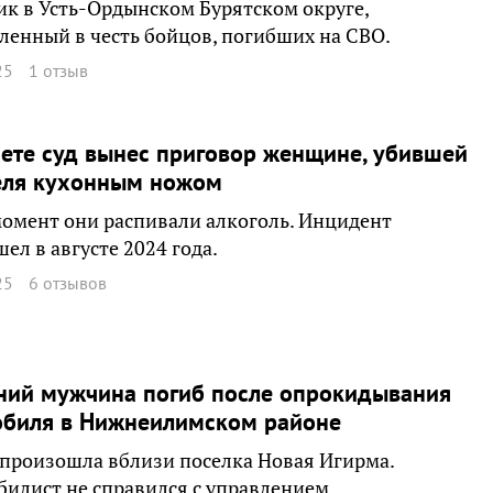
к в Усть-Ордынском Бурятском округе,
ленный в честь бойцов, погибших на СВО.
25
1 отзыв
ете суд вынес приговор женщине, убившей
еля кухонным ножом
момент они распивали алкоголь. Инцидент
ел в августе 2024 года.
25
6 отзывов
ний мужчина погиб после опрокидывания
обиля в Нижнеилимском районе
произошла вблизи поселка Новая Игирма.
илист не справился с управлением.