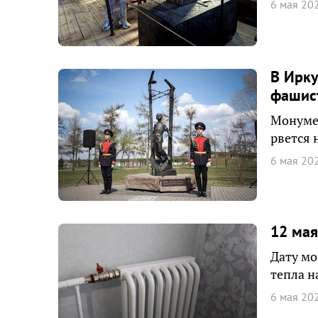
6 мая 20
В Ирку
фашис
Монумен
рвется 
6 мая 20
12 мая
Дату мо
тепла н
6 мая 20