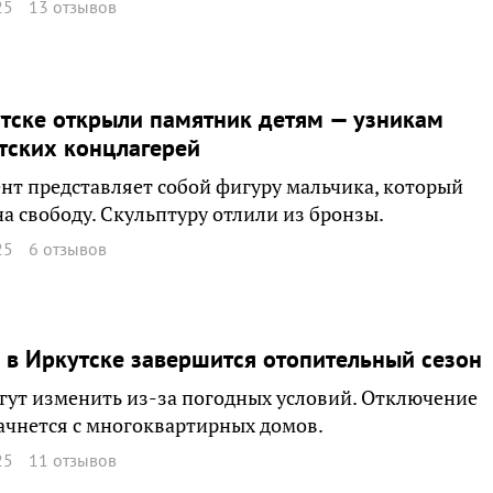
25
13 отзывов
тске открыли памятник детям — узникам
тских концлагерей
т представляет собой фигуру мальчика, который
на свободу. Скульптуру отлили из бронзы.
25
6 отзывов
 в Иркутске завершится отопительный сезон
гут изменить из-за погодных условий. Отключение
ачнется с многоквартирных домов.
25
11 отзывов