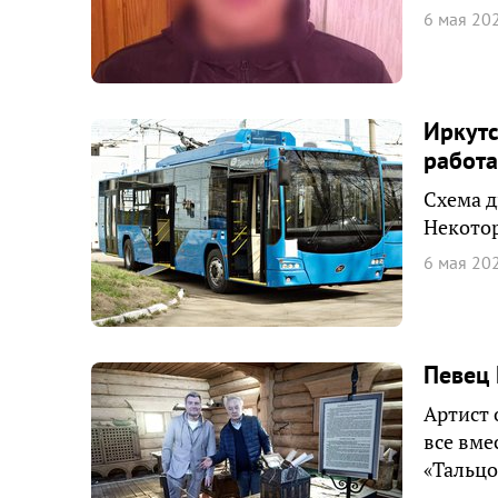
6 мая 20
Иркутс
работа
Схема д
Некотор
6 мая 20
Певец 
Артист 
все вме
«Тальцо