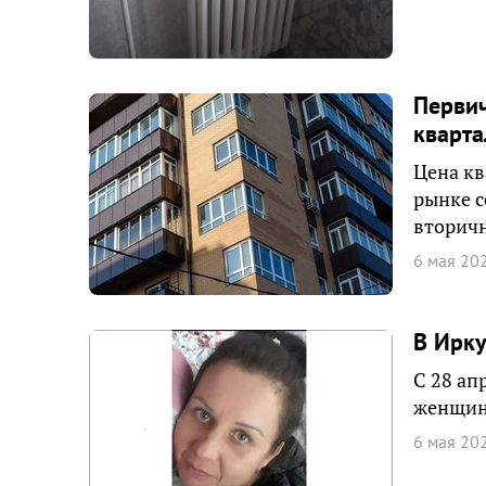
Первич
кварта
Цена кв
рынке с
вторичн
6 мая 20
В Ирку
C 28 ап
женщин
6 мая 20