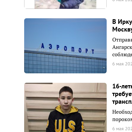
В Ирку
Москв
Отправк
Ангарск
соблюде
6 мая 20
16-лет
требуе
трансп
Необход
пороком
6 мая 20