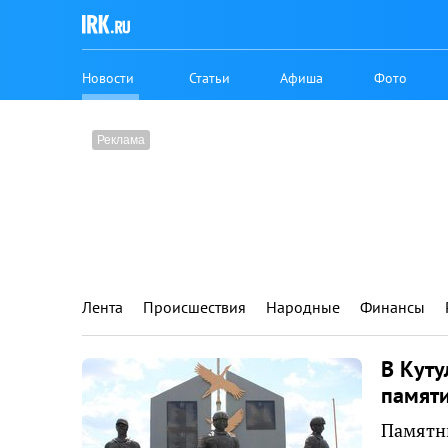
Новости
Статьи
Афиша
Фото
Лента
Происшествия
Народные
Финансы
В Кут
памяти
Памятни