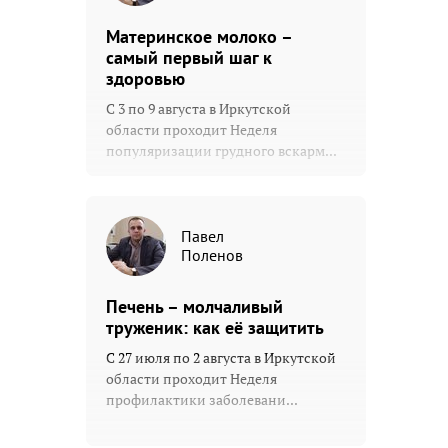
Материнское молоко –
самый первый шаг к
здоровью
С 3 по 9 августа в Иркутской
области проходит Неделя
популяризации грудного вскарм...
Павел
Поленов
Печень – молчаливый
труженик: как её защитить
С 27 июля по 2 августа в Иркутской
области проходит Неделя
профилактики заболевани...