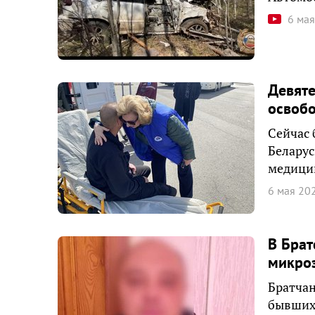
6 ма
Девяте
освобо
Сейчас 
Беларус
медици
6 мая 20
В Бра
микро
Братчан
бывших 