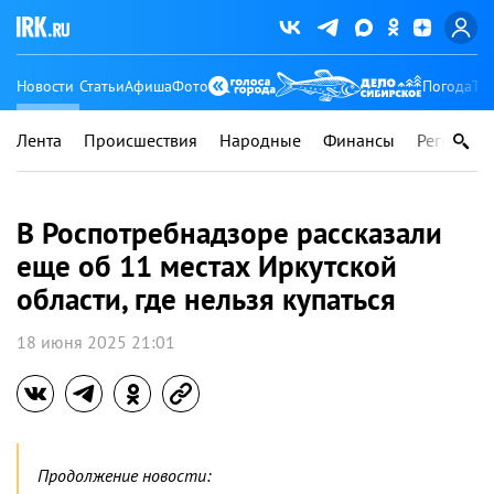
Новости
Статьи
Афиша
Фото
Погода
Ту
Лента
Происшествия
Народные
Финансы
Регионы
В Роспотребнадзоре рассказали
еще об 11 местах Иркутской
области, где нельзя купаться
18 июня 2025 21:01
Продолжение новости: